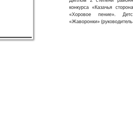
Диплом 2 степени районн
конкурса «Казачья сторон
«Хоровое пение». Детс
«Жаворонки» (руководитель 