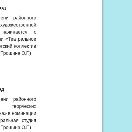
год
ени районного
удожественной
 начинается с
ии «Театральное
тский коллектив
Трошина О.Г.)
од
ени районного
 творческих
на» в номинации
ральная студия
Трошина О.Г.)