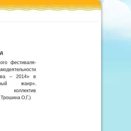
од
ого фестиваля-
амодеятельности
тва – 2014» в
ьный жанр».
й коллектив
 Трошина О.Г.)