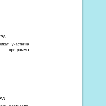
год
икат участника
й программы
год