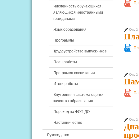
Пр
PDF
Численность обучающихся,
являющихся иностранными
гражданами
Язык образования
Опубл
Пла
Программы
Пл
DOC
Трудоустройство выпускников
План работы
Программа воспитания
Опубл
Пам
Итоги работы
Па
PPT
Внутренняя система оценки
качества образования
Переход на ФОП ДО
Опубл
Наставничество
Диа
про
Руководство