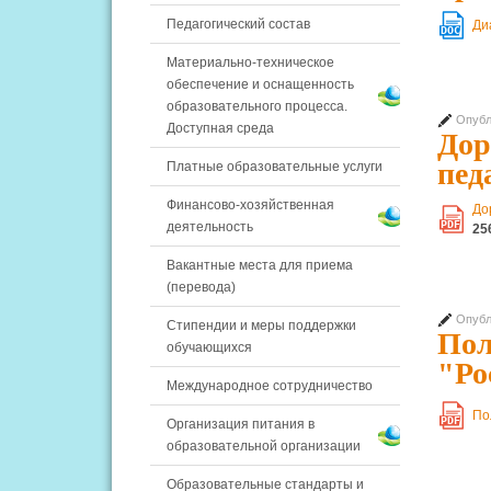
Педагогический состав
Ди
DOC
Материально-техническое
обеспечение и оснащенность
образовательного процесса.
Опубл
Доступная среда
Дор
пед
Платные образовательные услуги
Финансово-хозяйственная
До
PDF
деятельность
25
Вакантные места для приема
(перевода)
Опубл
Стипендии и меры поддержки
Пол
обучающихся
"Ро
Международное сотрудничество
По
PDF
Организация питания в
образовательной организации
Образовательные стандарты и