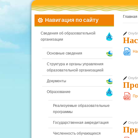
Главная
Навигация по сайту
Сведения об образовательной
Опубл
Нас
организации
На
DOC
Основные сведения
Структура и органы управления
образовательной организацией
Опубл
Документы
Про
Образование
Пр
PDF
Реализуемые образовательные
программы
Государственная аккредитация
Опубл
При
Численность обучающихся