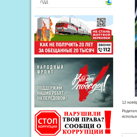
ПДД
12 нояб
Родител
использ